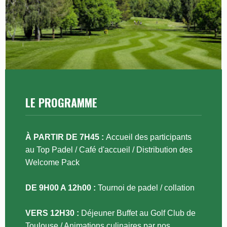
Vous disposez du droit de retirer votre consentement
à tout moment. Vous disposez des droits d’accès, de
rectification, d’effacement et de portabilité de vos
données, des droits d’opposition et de limitation du
traitement, ainsi que du droit de définir des directives
relatives au sort de vos données post-mortem. Ces
droits peuvent être exercés par e-mail via l'adresse
suivante : contact@swing.fr, ou par courrier adressé à
Swing, 100 rue du Dôme, 92100 Boulogne-Billancourt
en précisant bien que votre demande concerne
l’autorisation pour utilisation de l’image. Les
coordonnées du délégué à la protection des données
LE PROGRAMME
sont : Swing, 100 rue du Dôme, 92100 Boulogne-
Billancourt . Vous disposez également du droit
d’introduire une réclamation auprès d’une autorité de
contrôle telle que la CNIL.
À PARTIR DE 7H45 :
Accueil des participants
au Top Padel / Café d'accueil / Distribution des
Welcome Pack
DE 9H00 A 12h00 :
Tournoi de padel / collation
VERS 12H30 :
Déjeuner Buffet au Golf Club de
Toulouse / Animations culinaires par nos