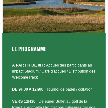
Vous disposez du droit de retirer votre consentement
à tout moment. Vous disposez des droits d’accès, de
rectification, d’effacement et de portabilité de vos
données, des droits d’opposition et de limitation du
traitement, ainsi que du droit de définir des directives
relatives au sort de vos données post-mortem. Ces
droits peuvent être exercés par e-mail via l'adresse
suivante : contact@swing.fr, ou par courrier adressé à
Swing, 100 rue du Dôme, 92100 Boulogne-Billancourt
en précisant bien que votre demande concerne
l’autorisation pour utilisation de l’image. Les
coordonnées du délégué à la protection des données
LE PROGRAMME
sont : Swing, 100 rue du Dôme, 92100 Boulogne-
Billancourt . Vous disposez également du droit
d’introduire une réclamation auprès d’une autorité de
contrôle telle que la CNIL.
À PARTIR DE 8H :
Accueil des participants au
Impact Stadium / Café d'accueil / Distribution des
Welcome Pack
DE 9H00 A 12h00 :
Tournoi de padel / collation
VERS 12H30 :
Déjeuner Buffet au golf de la
Prée La Rochelle / Animations culinaires par nos