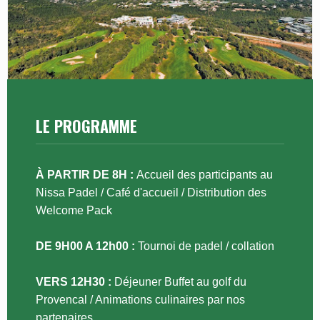
rectification, d’effacement et de portabilité de vos
données, des droits d’opposition et de limitation du
traitement, ainsi que du droit de définir des directives
relatives au sort de vos données post-mortem. Ces
droits peuvent être exercés par e-mail via l'adresse
suivante : contact@swing.fr, ou par courrier adressé à
Swing, 100 rue du Dôme, 92100 Boulogne-Billancourt
en précisant bien que votre demande concerne
l’autorisation pour utilisation de l’image. Les
coordonnées du délégué à la protection des données
LE PROGRAMME
sont : Swing, 100 rue du Dôme, 92100 Boulogne-
Billancourt . Vous disposez également du droit
d’introduire une réclamation auprès d’une autorité de
contrôle telle que la CNIL.
À PARTIR DE 8H :
Accueil des participants au
Nissa Padel / Café d'accueil / Distribution des
Welcome Pack
DE 9H00 A 12h00 :
Tournoi de padel / collation
VERS 12H30 :
Déjeuner Buffet au golf du
Provencal / Animations culinaires par nos
partenaires