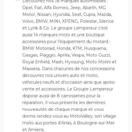
“
Découvrez nos 18 marques automobiles :
Opel, Fiat, Alfa Romeo, Jeep, Abarth, MG
Motor, Nissan, Hyundai, Seat, Cupra, Mazda,
Volvo, BMW, MINI, XPENG, Polestar, Silence
et Lynk & Co. Le groupe Lempereur c’est
aussi 14 marques moto et une boutique
accessoires pour l’équipement du motard :
BMW Motorrad, Honda, KTM, Husqvarna,
Gasgas, Piaggio, Aprilia, Vespa, Moto Guzzi,
Royal Enfield, Mash, Hyosung, Moto Morini et
Maxxess. Dans chacunes de nos concessions
découvrez nos univers auto et moto,
véhicules neufs et d’occasion ainsi que après-
vente et accessoires. Le Groupe Lempereur
dispose aussi de 8 carrosseries pour la
réparation. Il vous présente les dernières
nouveautés de chaque marque et vous
donne rendez-vous au MotoValley, son village
moto aux portes d’Arras, à Boulogne-sur-Mer
et Amiens.